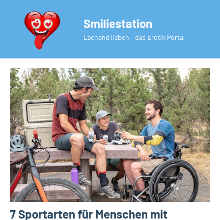
Zum
Inhalt
Smiliestation
springen
Lachend lieben – das Erotik Portal
7 Sportarten für Menschen mit